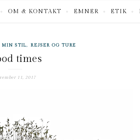
OM & KONTAKT
EMNER
ETIK
,
,
MIN STIL
REJSER OG TURE
od times
vember 11, 2017