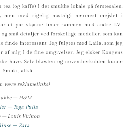
 tea (og kaffe) i det smukke lokale på førstesalen.
et, men med rigelig nostalgi nærmest mejslet i
t var et par skønne timer sammen med andre LV-
t og små detaljer ved forskellige modeller, som kun
e finde interessant. Jeg fulgtes med Laila, som jeg
eder af mig i de fine omgivelser. Jeg elsker Kongens
kke have. Selv blæsten og novemberkulden kunne
 Smukt, altså.
an være reklamelinks)
rakke – H&M
ler – Toga Pulla
e – Louis Vuitton
Bluse – Zara