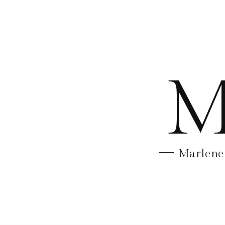
M
Marlene 