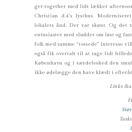
get-together med lidt lækker afternoon
Christian d.4’s lysthus. Moderniser
lokalets ånd. Der var skønt. Og de
entusiaster med sludder om løst og fas
folk med samme “tossede” interesse vill
også fik overtalt til at tage lidt bill
København og i særdeleshed den smu
ikke ødelægge den have klædt i efterår.
Links (k
F
Støv
Task