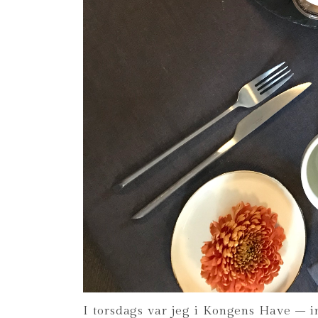
I torsdags var jeg i Kongens Have – inv