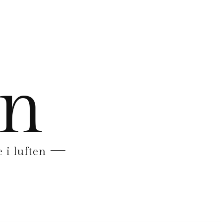
en
 i luften