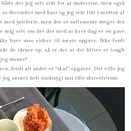
– både det jeg selv står for at undervise, men også
i os december med hast og jeg står lidt i midten af
art med juleferie, men der er saftsuseme meget der
ge mig selv om det der med at hver dag er en gave
Ikke bare suse videre til næste opgave. Ikke fordi
når de tårner op, så er det at det bliver et tough
 jeg mener?
en, fordi alt andet er “skal”-opgaver. Det ville jeg
 jeg savner helt sindssygt mit lille skrivefrirum.