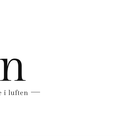
en
 i luften