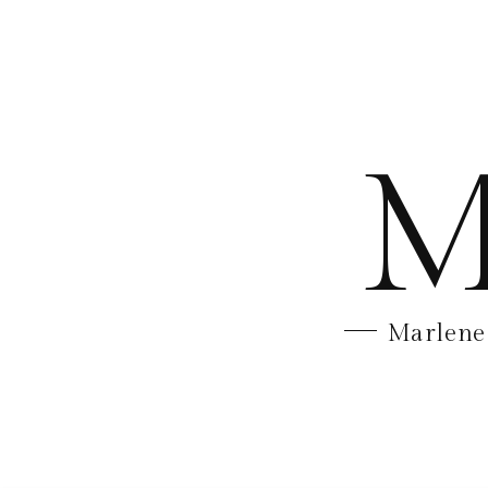
M
Marlene 