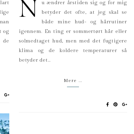
N
lart
u ændrer årstiden sig og for mig
lige
betyder det ofte, at jeg skal se
 man
både mine hud- og hårrutiner
t og
igennem. En ting er sommertørt hår eller
r de
solmedtaget hud, men med det fugtigere
klima og de koldere temperaturer så
betyder det…
Mere ...