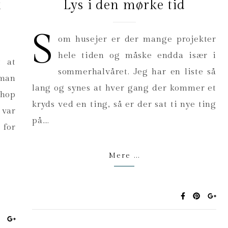
k
Lys i den mørke tid
S
om husejer er der mange projekter
hele tiden og måske endda især i
t at
sommerhalvåret. Jeg har en liste så
 man
lang og synes at hver gang der kommer et
shop
kryds ved en ting, så er der sat ti nye ting
 var
på.…
 for
Mere ...