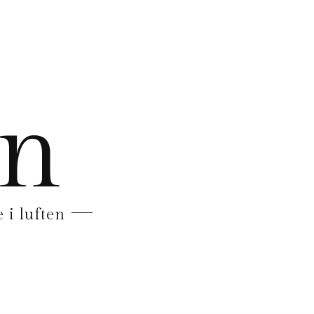
en
 i luften