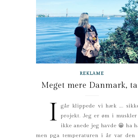
REKLAME
Meget mere Danmark, ta
I
går klippede vi hæk …. sikk
projekt. Jeg er øm i muskler
ikke anede jeg havde 😀 ha ha
men pga temperaturen i år var den 