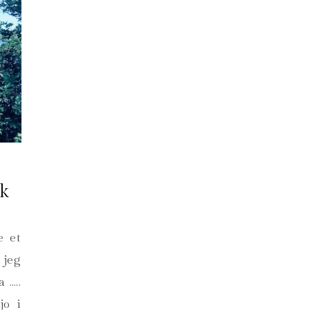
k
e et
 jeg
 …..
jo i