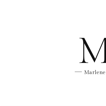
M
Marlene 