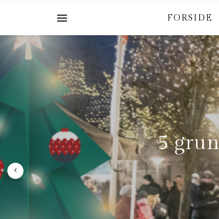
FORSIDE
5 grun
Fra
i