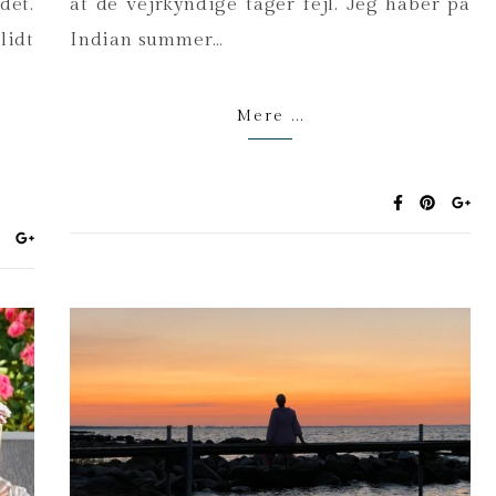
et.
at de vejrkyndige tager fejl. Jeg håber på
lidt
Indian summer…
Mere ...