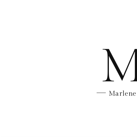
M
Marlene 