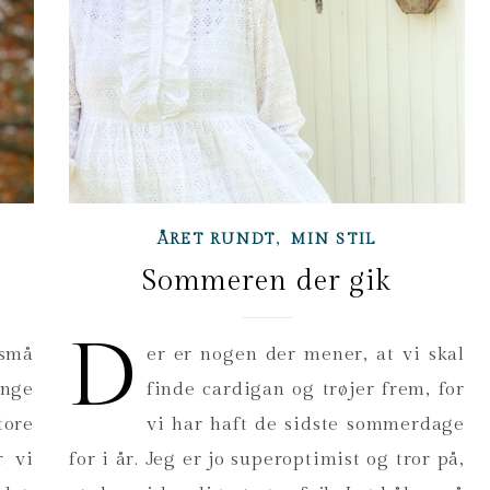
,
ÅRET RUNDT
MIN STIL
r
Sommeren der gik
D
små
er er nogen der mener, at vi skal
ænge
finde cardigan og trøjer frem, for
tore
vi har haft de sidste sommerdage
r vi
for i år. Jeg er jo superoptimist og tror på,