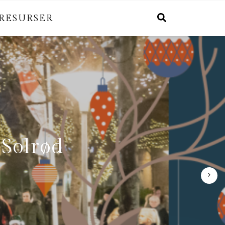
RESURSER
 Solrød
el /
r
ik