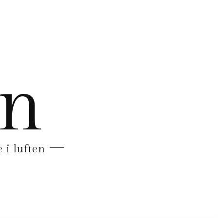
en
 i luften