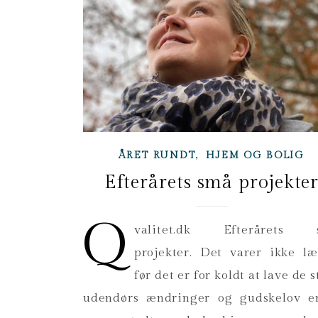
,
ÅRET RUNDT
HJEM OG BOLIG
Efterårets små projekte
q
valitet.dk Efterårets 
projekter. Det varer ikke l
før det er for koldt at lave de s
udendørs ændringer og gudskelov e