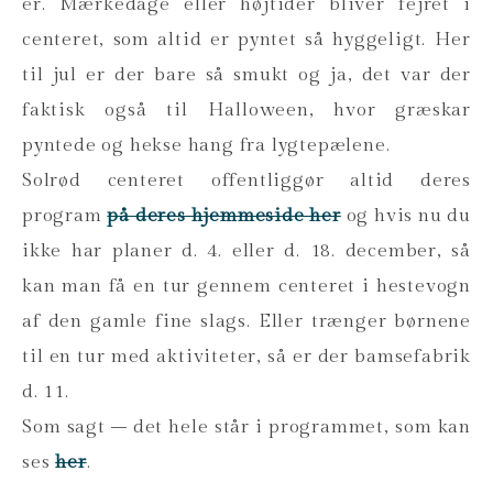
er. Mærkedage eller højtider bliver fejret i
centeret, som altid er pyntet så hyggeligt. Her
til jul er der bare så smukt og ja, det var der
faktisk også til Halloween, hvor græskar
pyntede og hekse hang fra lygtepælene.
Solrød centeret offentliggør altid deres
program
på deres hjemmeside her
og hvis nu du
ikke har planer d. 4. eller d. 18. december, så
kan man få en tur gennem centeret i hestevogn
af den gamle fine slags. Eller trænger børnene
til en tur med aktiviteter, så er der bamsefabrik
d. 11.
Som sagt – det hele står i programmet, som kan
ses
her
.