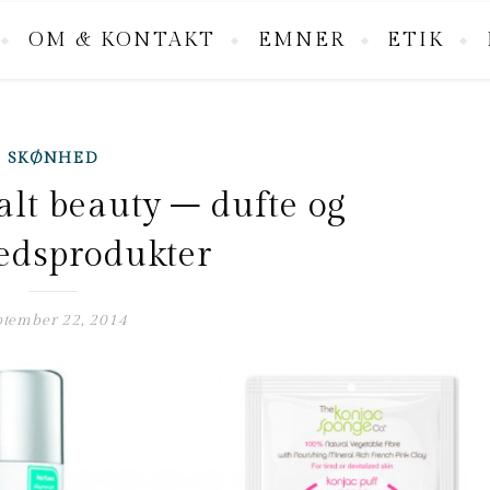
OM & KONTAKT
EMNER
ETIK
SKØNHED
lt beauty – dufte og
edsprodukter
ptember 22, 2014