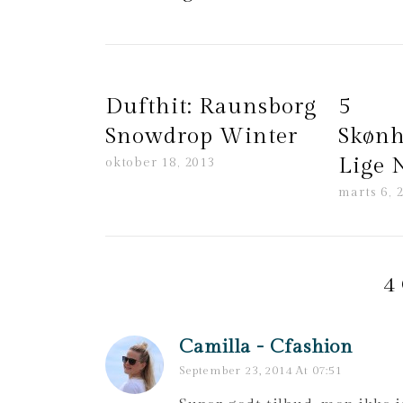
Dufthit: Raunsborg
5
Snowdrop Winter
Skønh
Lige 
oktober 18, 2013
marts 6, 
4
Camilla - Cfashion
September 23, 2014 At 07:51