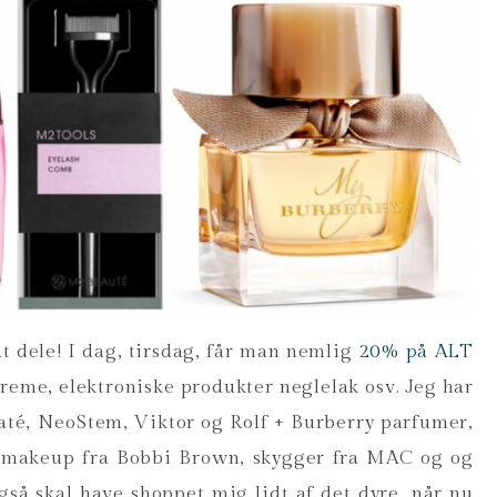
 at dele! I dag, tirsdag, får man nemlig
20% på ALT
reme, elektroniske produkter neglelak osv. Jeg har
Ciaté, NeoStem, Viktor og Rolf + Burberry parfumer,
makeup fra Bobbi Brown, skygger fra MAC og og
også skal have shoppet mig lidt af det dyre, når nu