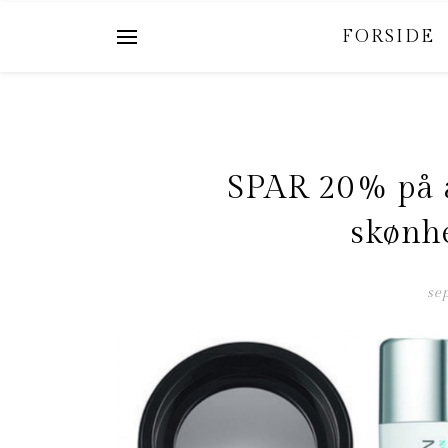
FORSIDE
SPAR 20% på a
skønh
se