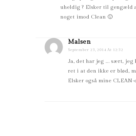
uheldig ? Elsker til gengæld a
noget imod Clean 🙂
Malsen
September 23, 2014 At 12:32
Ja, det har jeg …. sært, je
ret i at den ikke er blød,
Elsker også mine CLEAN-d