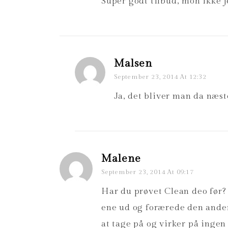
Super godt tilbud, mon ikke j
Malsen
September 23, 2014 At 12:32
Ja, det bliver man da næste
Malene
September 23, 2014 At 09:17
Har du prøvet Clean deo før?
ene ud og forærede den anden
at tage på og virker på ingen