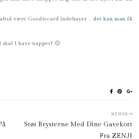
n (altså være Goodiecard indehaver …
det kan man få
 skal I have nappet? 🙂
NEWER
På
Støt Brysterne Med Dine Gavekort
Fra ZENJI