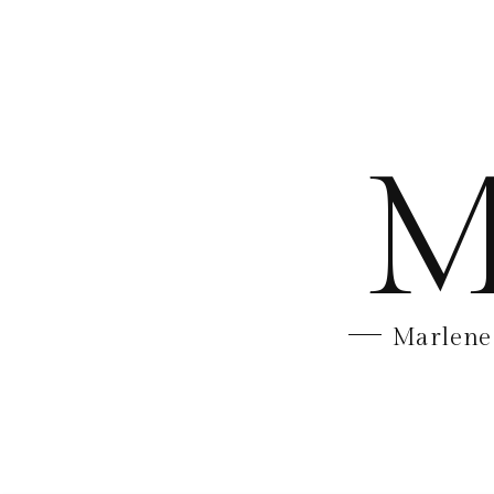
M
Marlene 