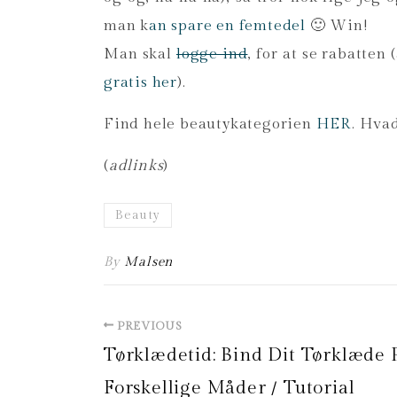
man k
an spare en femtedel
🙂 Win!
Man skal
logge ind
, for at se rabatte
gratis her
).
Find hele beautykategorien
HER
. Hvad
(
adlinks
)
Beauty
By
Malsen
PREVIOUS
Tørklædetid: Bind Dit Tørklæde 
Forskellige Måder / Tutorial