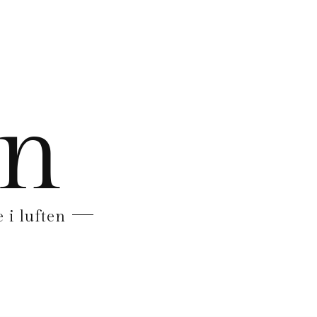
en
 i luften