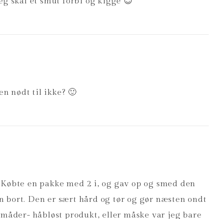
eg skal et smut forbi og kigge 😉
n nødt til ikke? 🙂
 Købte en pakke med 2 i, og gav op og smed den
 bort. Den er sært hård og tør og gør næsten ondt
 måder- håbløst produkt, eller måske var jeg bare