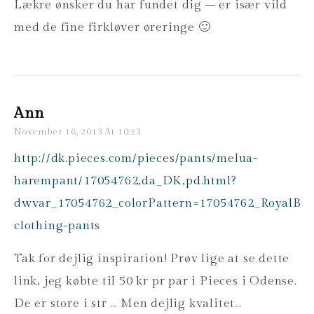
Lækre ønsker du har fundet dig – er især vild
med de fine firkløver øreringe 🙂
Ann
November 16, 2013 At 10:23
http://dk.pieces.com/pieces/pants/melua-
harempant/17054762,da_DK,pd.html?
dwvar_17054762_colorPattern=17054762_RoyalBlu
clothing-pants
Tak for dejlig inspiration! Prøv lige at se dette
link, jeg købte til 50 kr pr par i Pieces i Odense.
De er store i str … Men dejlig kvalitet…