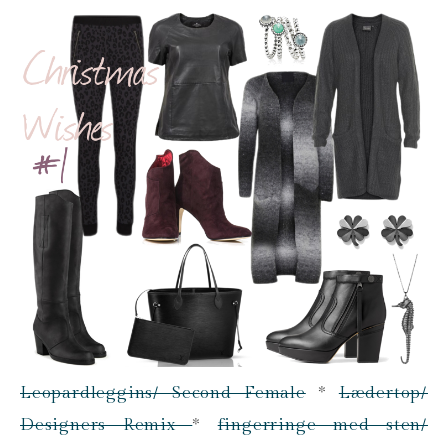
Leopardleggins/ Second Female
*
Lædertop/
Designers Remix
*
fingerringe med sten/