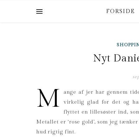
FORSIDE
SHOPPI
Nyt Danie
se
M
ange af jer har gennem tide
virkelig glad for det og h
flyttet en lillesøster ind, 
Metallet er ‘rose gold’, som jeg tænk
hud rigtig fint.