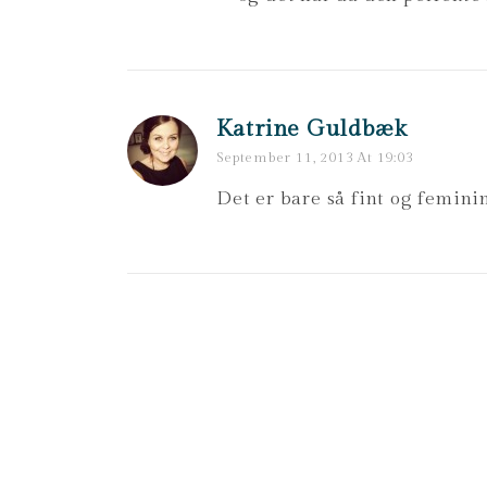
Katrine Guldbæk
September 11, 2013 At 19:03
Det er bare så fint og femini