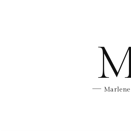
M
Marlene 