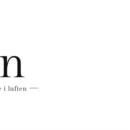
en
 i luften