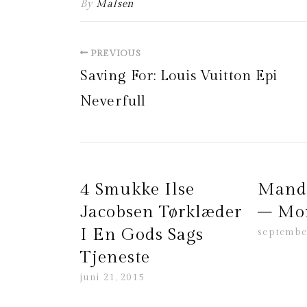
By
Malsen
PREVIOUS
Saving For: Louis Vuitton Epi
Neverfull
4 Smukke Ilse
Mand
Jacobsen Tørklæder
– Mon
I En Gods Sags
septembe
Tjeneste
juni 21, 2015