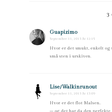
3
Guapizimo
September 11, 2013 At 12:15
Hvor er det smukt, enkelt og 
små sten i urskiven.
Lise/walkinrunout
September 11, 2013 At 13:09
Hvor er det flot Malsen..
– og det har da den perfekte s