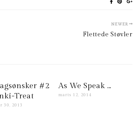
NEWER
Flettede Støvler
agsønsker #2
As We Speak …
ki-Treat
marts 12, 2014
r 30, 2013