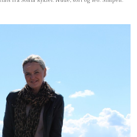
lats fra Sonia Rykiel. Nude, sort og leo. Simpelt.