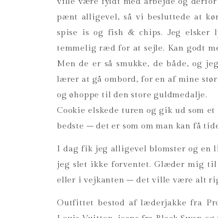
ville være fyldt med arbejde og derfo
pænt alligevel, så vi besluttede at k
spise is og fish & chips. Jeg elsker 
temmelig ræd for at sejle. Kan godt m
Men de er så smukke, de både, og jeg
lærer at gå ombord, for en af mine stø
og øhoppe til den store guldmedalje.
Cookie elskede turen og gik ud som et 
bedste – det er som om man kan få tiden 
I dag fik jeg alligevel blomster og en
jeg slet ikke forventet. Glæder mig t
eller i vejkanten – det ville være alt rig
Outfittet bestod af læderjakke fra P