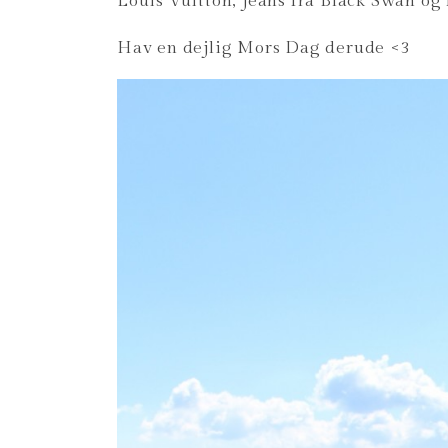
Louis Vuitton, jeans fra Black Swan og f
Hav en dejlig Mors Dag derude <3