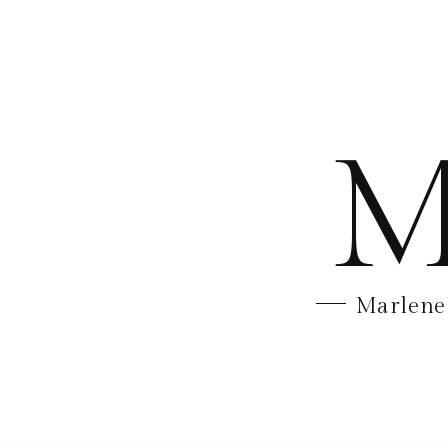
M
Marlene 