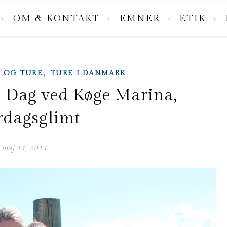
OM & KONTAKT
EMNER
ETIK
,
R OG TURE
TURE I DANMARK
 Dag ved Køge Marina,
rdagsglimt
maj 11, 2014