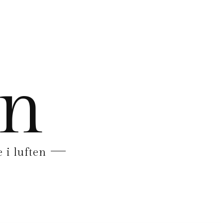
en
 i luften