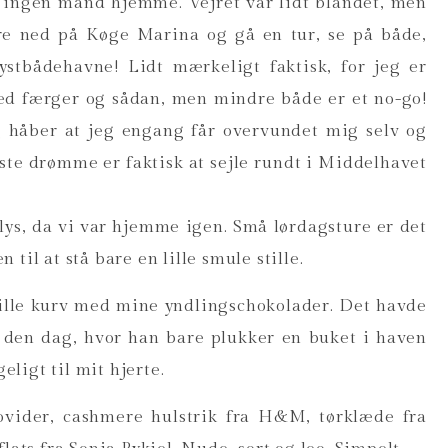
r ingen mand hjemme. Vejret var lidt blandet, men
øre ned på Køge Marina og gå en tur, se på både,
lystbådehavne! Lidt mærkeligt faktisk, for jeg er
ed færger og sådan, men mindre både er et no-go!
 håber at jeg engang får overvundet mig selv og
rste drømme er faktisk at sejle rundt i Middelhavet
lys, da vi var hjemme igen. Små lørdagsture er det
til at stå bare en lille smule stille.
 lille kurv med mine yndlingschokolader. Det havde
il den dag, hvor han bare plukker en buket i haven
eligt til mit hjerte.
rovider, cashmere hulstrik fra H&M, tørklæde fra