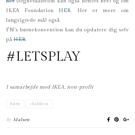
her
(tegneskabelon kan også hentes her) og om
IKEA Foundation
HER
. Her er mere om
langsigtede mål også.
FN’s børnekonvention kan du opdatere dig selv
på
HER
.
#LETSPLAY
I samarbejde med IKEA, non-profit
børn
children
By
Malsen