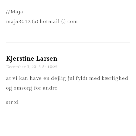
//Maja
maja3012 (a) hotmail (.) com
Kjerstine Larsen
December 3, 2013 At 10:25
at vi kan have en dejlig jul fyldt med kærlighed
og omsorg for andre
str xl