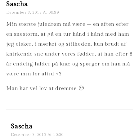
Sascha
December 3, 2013 At 09:59
Min største juledrøm må være – en aften efter
en snestorm, at gå en tur hånd i hånd med ham
jeg elsker, i mørket og stilheden, kun brudt af
knirkende sne under vores fødder, at han efter 8
år endelig falder på knæ og spørger om han må
være min for altid <3
Man har vel lov at drømme 🙂
Sascha
December 3, 2013 At 10:00