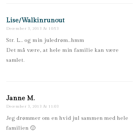
Lise/walkinrunout
December 3, 2013 At 10:53
Str. L… og min juledrøm…hmm
Det må være, at hele min familie kan være
samlet.
Janne M.
December 3, 2013 At 11:03
Jeg drømmer om en hvid jul sammen med hele
familien 🙂