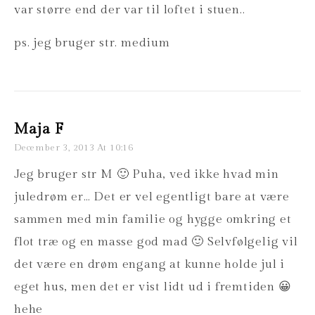
var større end der var til loftet i stuen..
ps. jeg bruger str. medium
Maja F
December 3, 2013 At 10:16
Jeg bruger str M 🙂 Puha, ved ikke hvad min
juledrøm er… Det er vel egentligt bare at være
sammen med min familie og hygge omkring et
flot træ og en masse god mad 🙂 Selvfølgelig vil
det være en drøm engang at kunne holde jul i
eget hus, men det er vist lidt ud i fremtiden 😀
hehe