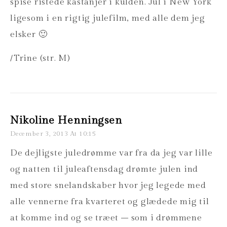
spise ristede kastanjer i kulden. Jul i New York
ligesom i en rigtig julefilm, med alle dem jeg
elsker 🙂
/Trine (str. M)
Nikoline Henningsen
December 3, 2013 At 10:15
De dejligste juledrømme var fra da jeg var lille
og natten til juleaftensdag drømte julen ind
med store snelandskaber hvor jeg legede med
alle vennerne fra kvarteret og glædede mig til
at komme ind og se træet – som i drømmene