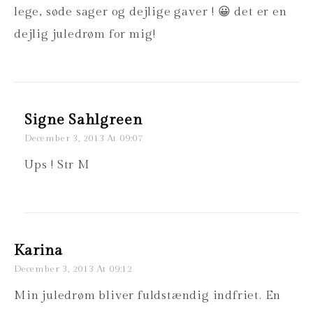
lege, søde sager og dejlige gaver ! 😀 det er en
dejlig juledrøm for mig!
Signe Sahlgreen
December 3, 2013 At 09:07
Ups ! Str M
Karina
December 3, 2013 At 09:12
Min juledrøm bliver fuldstændig indfriet. En