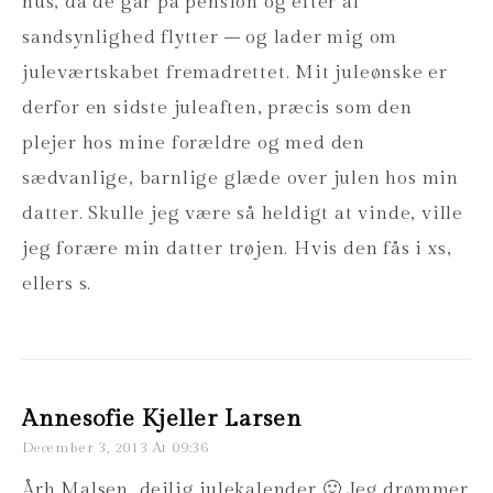
hus, da de går på pension og efter al
sandsynlighed flytter – og lader mig om
juleværtskabet fremadrettet. Mit juleønske er
derfor en sidste juleaften, præcis som den
plejer hos mine forældre og med den
sædvanlige, barnlige glæde over julen hos min
datter. Skulle jeg være så heldigt at vinde, ville
jeg forære min datter trøjen. Hvis den fås i xs,
ellers s.
Annesofie Kjeller Larsen
December 3, 2013 At 09:36
Årh Malsen, dejlig julekalender 🙂 Jeg drømmer