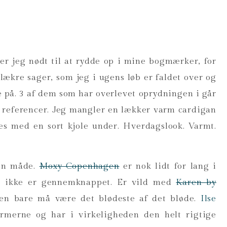
er jeg nødt til at rydde op i mine bogmærker, for
l lækre sager, som jeg i ugens løb er faldet over og
e på. 3 af dem som har overlevet oprydningen i går
 referencer. Jeg mangler en lækker varm cardigan
es med en sort kjole under. Hverdagslook. Varmt.
sin måde.
Moxy-Copenhagen
er nok lidt for lang i
en ikke er gennemknappet. Er vild med
Karen by
en bare må være det blødeste af det bløde.
Ilse
rmerne og har i virkeligheden den helt rigtige