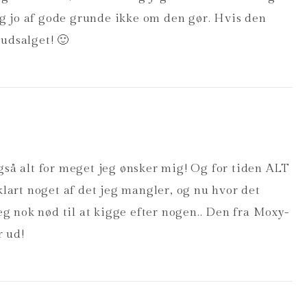
eg jo af gode grunde ikke om den gør. Hvis den
 udsalget! 🙂
gså alt for meget jeg ønsker mig! Og for tiden ALT
klart noget af det jeg mangler, og nu hvor det
jeg nok nød til at kigge efter nogen.. Den fra Moxy-
r ud!