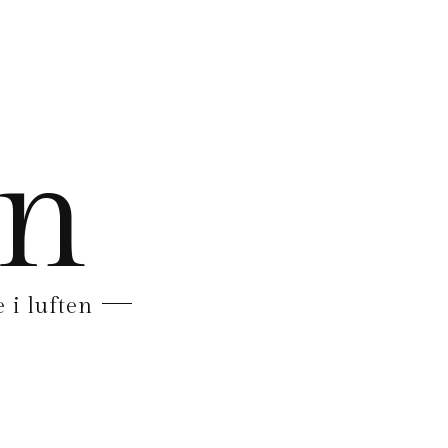
en
 i luften