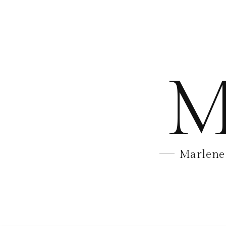
M
Marlene 