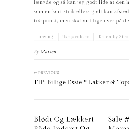
længde og så kan jeg godt lide at den ha
som en kort strik ellers godt kan afst
tidspunkt, men skal vist lige over på d
craving
Ilse jacobsen
Karen by Sim
By
Malsen
PREVIOUS
TIP: Billige Essie * Lakker & Top
Blødt Og Lækkert
Sale #
Både Inderst Og
Maran