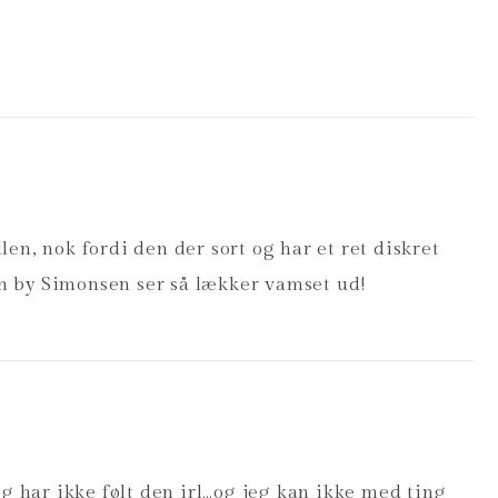
en, nok fordi den der sort og har et ret diskret
n by Simonsen ser så lækker vamset ud!
 har ikke følt den irl…og jeg kan ikke med ting