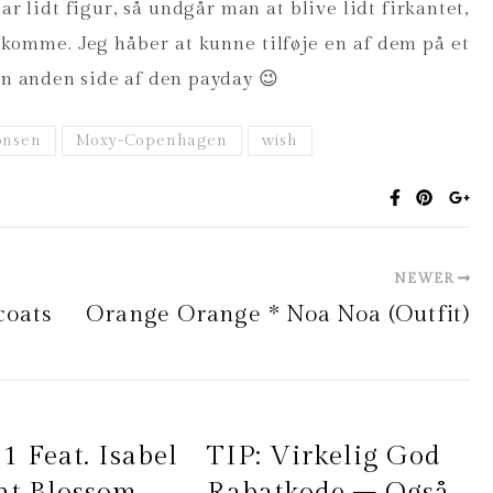
r lidt figur, så undgår man at blive lidt firkantet,
edkomme. Jeg håber at kunne tilføje en af dem på et
en anden side af den payday 😉
onsen
Moxy-Copenhagen
wish
NEWER
coats
Orange Orange * Noa Noa (outfit)
1 Feat. Isabel
TIP: Virkelig God
t Blossom
Rabatkode – Også