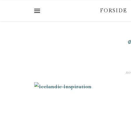
FORSIDE
Ø
no