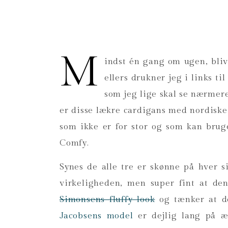
M
indst én gang om ugen, bliv
ellers drukner jeg i links ti
som jeg lige skal se nærmer
er disse lækre cardigans med nordiske
som ikke er for stor og som kan brug
Comfy.
Synes de alle tre er skønne på hver 
virkeligheden, men super fint at d
Simonsens fluffy look
og tænker at d
Jacobsens model
er dejlig lang på æ