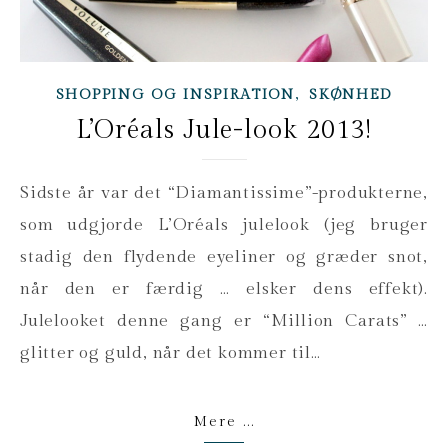
,
SHOPPING OG INSPIRATION
SKØNHED
L’Oréals Jule-look 2013!
Sidste år var det “Diamantissime”-produkterne,
som udgjorde L’Oréals julelook (jeg bruger
stadig den flydende eyeliner og græder snot,
når den er færdig … elsker dens effekt).
Julelooket denne gang er “Million Carats” …
glitter og guld, når det kommer til…
Mere ...