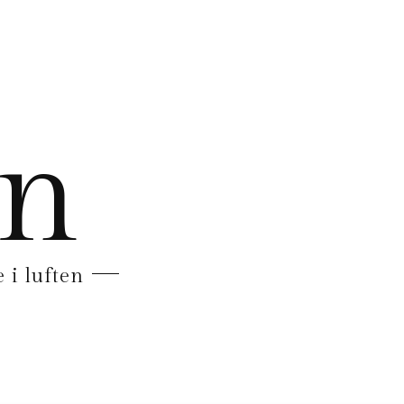
en
 i luften