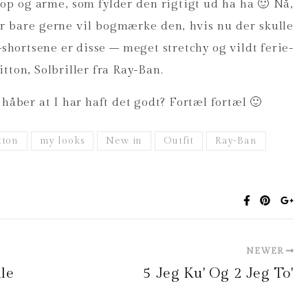
rop og arme, som fylder den rigtigt ud ha ha 🙂 Nå,
ler bare gerne vil bogmærke den, hvis nu der skulle
shortsene er disse – meget stretchy og vildt ferie-
tton, Solbriller fra Ray-Ban.
 håber at I har haft det godt? Fortæl fortæl 🙂
tton
my looks
New in
Outfit
Ray-Ban
NEWER
ile
5 Jeg Ku' Og 2 Jeg To'