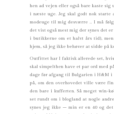
hen ad vejen eller også bare kaste sig u
i næste uge. Jeg skal godt nok starte
modeuge til mig desværre … I må føl
det vist også mest mig der synes det er
i butikkerne om et halvt års tid), me
hjem, så jeg ikke behøver at sidde på ko
Outfittet har I faktisk allerede set, hv
skal simpelthen have et par ord med på
dage før afgang til Bulgarien i H&M i 
på, om den overhovedet ville være fin
den bare i kufferten. Så meget win-kø
set rundt om i blogland at nogle andre
synes jeg ikke – min er en 40 og det 