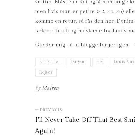
snittet. Måske er det også min lange k
men hvis man er petite (32, 34, 36) el
komme en retur, så fås den her. Denim-
lækre. Clutch og halskæde fra Louis Vui
Glæder mig til at blogge for jer igen –
Bulgarien
Dagens
HM
Louis Vui
Rejser
By
Malsen
PREVIOUS
I'll Never Take Off That Best Sm
Again!