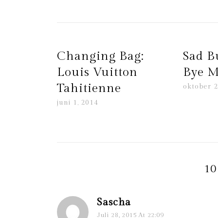
Changing Bag:
Sad B
Louis Vuitton
Bye M
Tahitienne
oktober 2
juni 1, 2014
10
Sascha
Juli 28, 2015 At 22:09