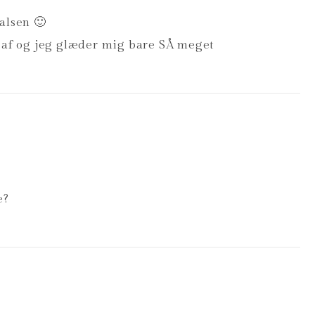
alsen 🙂
e af og jeg glæder mig bare SÅ meget
e?