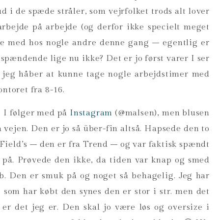
d i de spæde stråler, som vejrfolket trods alt lover
 arbejde på arbejde (og derfor ikke specielt meget
ge med hos nogle andre denne gang – egentlig er
 spændende lige nu ikke? Det er jo først varer I ser
n jeg håber at kunne tage nogle arbejdstimer med
ntoret fra 8-16.
is I følger med på
Instagram
(@malsen), men blusen
 vejen. Den er jo så über-fin altså. Hapsede den to
Field’s – den er fra Trend – og var faktisk spændt
 på. Prøvede den ikke, da tiden var knap og smed
b. Den er smuk på og noget så behagelig. Jeg har
 som har købt den synes den er stor i str. men det
er det jeg er. Den skal jo være løs og oversize i