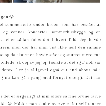
igen 🙂
hel sommerferie under broen, som har bestået af
n og venner, koncerter, sommerhushygge og en
… eller sådan føles det i hvert fald. Jeg havde
arien, men der har man vist ikke helt den samme
mme og da skærmen havde stået og snurret mere end
 billede, så opgav jeg og tænkte at det sgu’ nok var
detox. I er jo alligevel
også out and about, så i
jeg nu kan gå i gang med fornyet energi. Det har
s det er ærgerligt at min ellers så fine brune farve
oldt 😀 Måske man skulle overveje lidt self-tanner