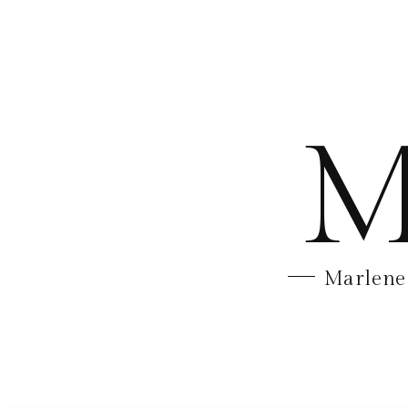
M
Marlene 