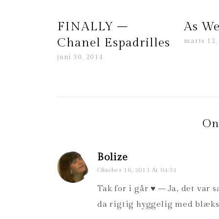
FINALLY –
As We
Chanel Espadrilles
marts 12,
juni 30, 2014
On
Bolize
Oktober 16, 2013 At 04:32
Tak for i går ♥ – Ja, det var
da rigtig hyggelig med blæks