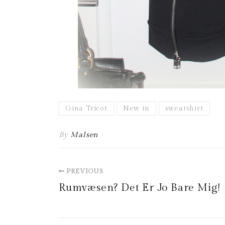
Gina Tricot
New in
sweatshirt
By
Malsen
PREVIOUS
Rumvæsen? Det Er Jo Bare Mig!