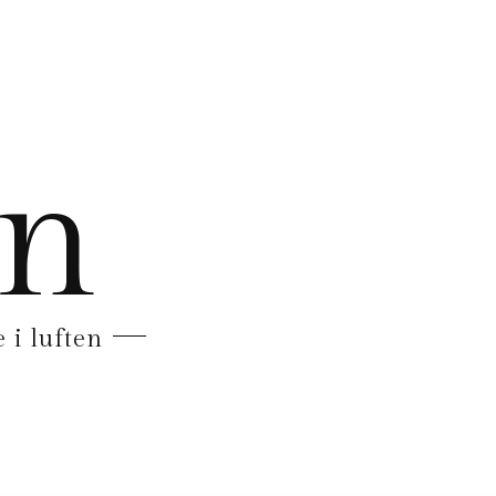
en
 i luften