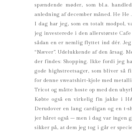
spændende møder, som bl.a. handled
anledning af december måned. He He …
I dag har jeg, som en totalt modpol, 
jeg investerede i den allerstørste Caf
sådan en er nemlig flyttet ind dér. Jeg 
“Næver”. Udelukkende af den årsag. Me
der findes: Shopping. Ikke fordi jeg 
gode highstreetsager, som bliver så f
for denne sweatshirt-kjole med metalli
Tricot og måtte hoste op med den uhyrl
Købte også en virkelig fin jakke i H
Derudover en lang cardigan og en t-sh
jer håret også – men i dag var ingen g
sikker på, at dem jeg tog i går er spec