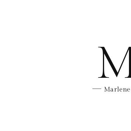
M
Marlene 