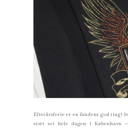
Efterårsferie er en fandens god ting! J
stort set hele dagen i København –