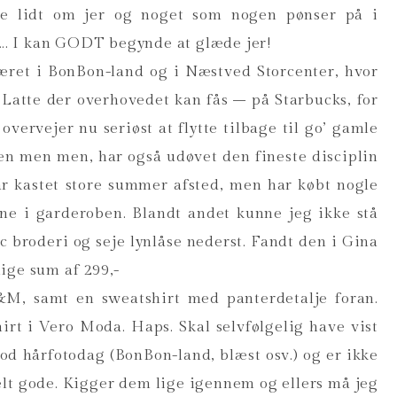
e lidt om jer og noget som nogen pønser på i
. I kan GODT begynde at glæde jer!
været i BonBon-land og i Næstved Storcenter, hvor
e Latte der overhovedet kan fås – på Starbucks, for
overvejer nu seriøst at flytte tilbage til go’ gamle
n men men, har også udøvet den fineste disciplin
har kastet store summer afsted, men har købt nogle
ine i garderoben. Blandt andet kunne jeg ikke stå
c broderi og seje lynlåse nederst. Fandt den i Gina
ige sum af 299,-
&M, samt en sweatshirt med panterdetalje foran.
irt i Vero Moda. Haps. Skal selvfølgelig have vist
od hårfotodag (BonBon-land, blæst osv.) og er ikke
ielt gode. Kigger dem lige igennem og ellers må jeg