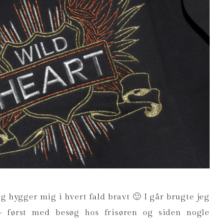
eg hygger mig i hvert fald bravt 🙂 I går brugte jeg
 først med besøg hos frisøren og siden nogle