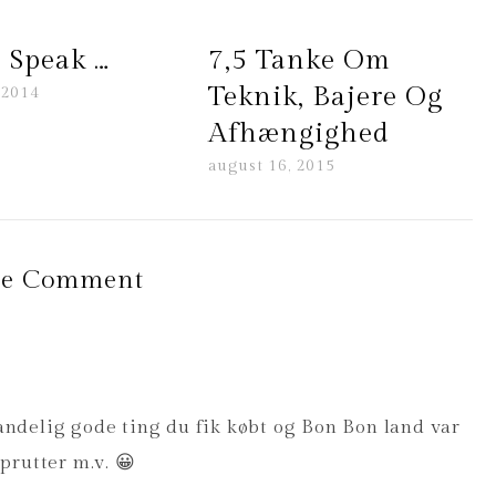
 Speak …
7,5 Tanke Om
Teknik, Bajere Og
 2014
Afhængighed
august 16, 2015
e Comment
 sandelig gode ting du fik købt og Bon Bon land var
prutter m.v. 😀