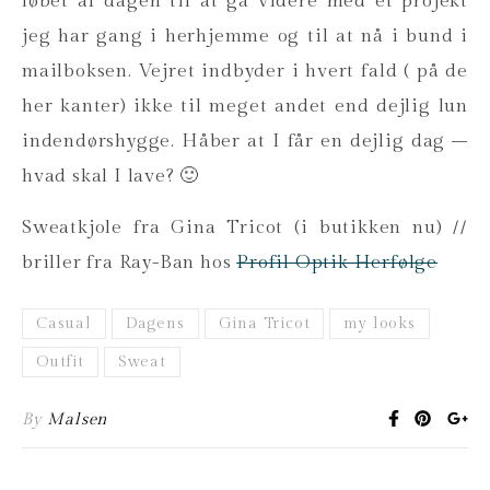
løbet af dagen til at gå videre med et projekt
jeg har gang i herhjemme og til at nå i bund i
mailboksen. Vejret indbyder i hvert fald ( på de
her kanter) ikke til meget andet end dejlig lun
indendørshygge. Håber at I får en dejlig dag –
hvad skal I lave? 🙂
Sweatkjole fra Gina Tricot (i butikken nu) //
briller fra Ray-Ban hos
Profil Optik Herfølge
Casual
Dagens
Gina Tricot
my looks
Outfit
Sweat
By
Malsen