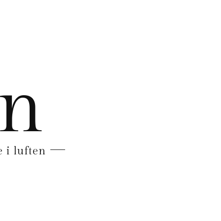
en
 i luften