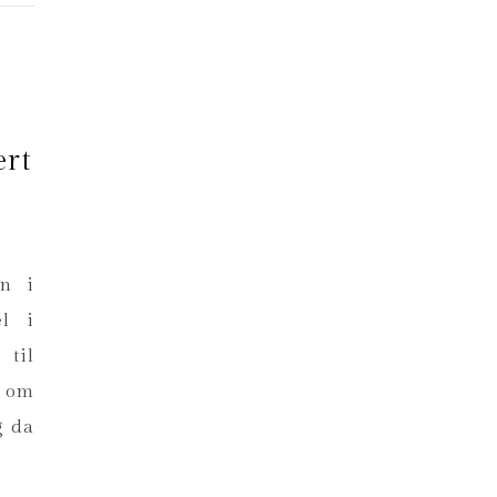
ert
en i
el i
til
r om
g da