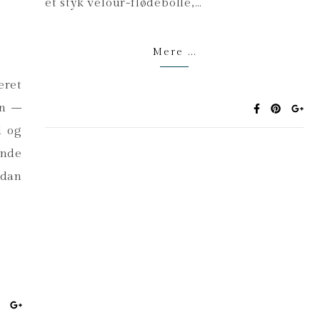
et styk velour-flødebolle,…
Mere ...
æret
en –
d og
unde
ådan