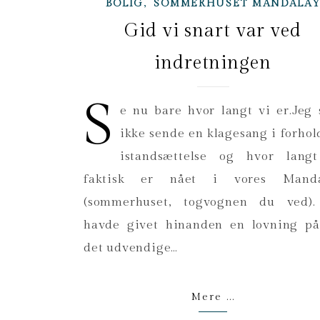
,
BOLIG
SOMMERHUSET MANDALA
Gid vi snart var ved
indretningen
S
e nu bare hvor langt vi er.Jeg 
ikke sende en klagesang i forhold
istandsættelse og hvor lang
faktisk er nået i vores Manda
(sommerhuset, togvognen du ved).
havde givet hinanden en lovning på
det udvendige…
Mere ...