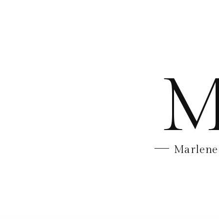
M
Marlene 