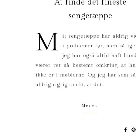
At finde det fineste
sengetæppe
M
it sengetæppe har aldrig v
i problemer før, men så ig
jeg har også altid haft hun
været ret så bestemt omkring at h
ikke er i møblerne. Og jeg har som s
aldrig rigtig tænkt, at det…
Mere ...