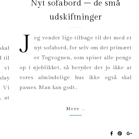
Nyt sofabord – de små
Y
udskiftninger
J
eg vender lige tilbage til det med et
nyt sofabord, for selv om det primært
skal
er Togvognen, som spiser alle penge
 til
op i øjeblikket, så betyder det jo ikke at
t vi
vores almindelige hus ikke også skal
lay
passes. Man kan godt…
 Vi
, at
Mere ...