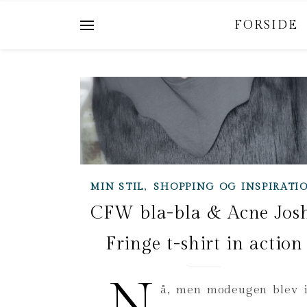
FORSIDE
,
MIN STIL
SHOPPING OG INSPIRATI
CFW bla-bla & Acne Jos
Fringe t-shirt in action
N
å, men modeugen blev 