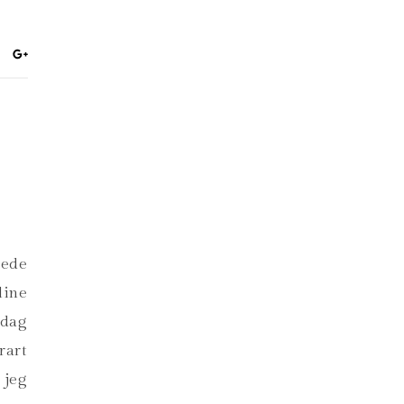
åede
line
idag
rart
 jeg