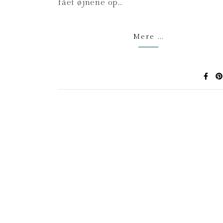
fået øjnene op…
Mere ...