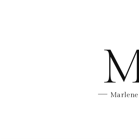
M
Marlene 