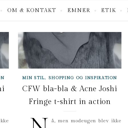
OM & KONTAKT
EMNER
ETIK
,
ON
MIN STIL
SHOPPING OG INSPIRATION
hi
CFW bla-bla & Acne Joshi
Fringe t-shirt in action
N
ikke
å, men modeugen blev ikke