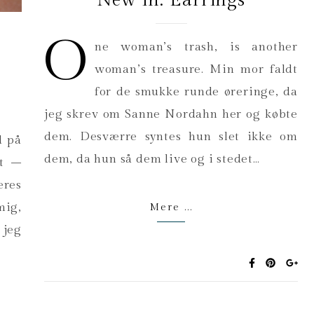
New in: Earrings
O
ne woman’s trash, is another
woman’s treasure. Min mor faldt
for de smukke runde øreringe, da
jeg skrev om Sanne Nordahn her og købte
dem. Desværre syntes hun slet ikke om
d på
dem, da hun så dem live og i stedet…
ut –
eres
mig,
Mere ...
 jeg