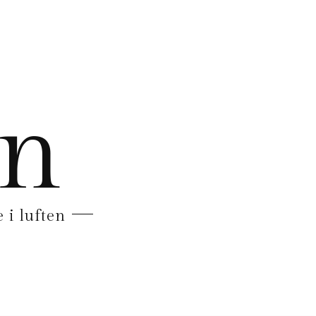
en
 i luften