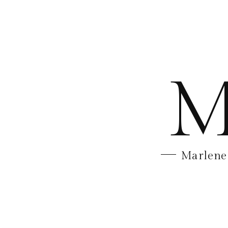
M
Marlene 