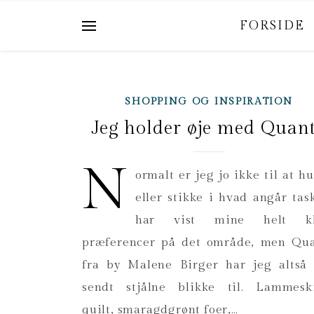
FORSIDE
SHOPPING OG INSPIRATION
Jeg holder øje med Quan
N
ormalt er jeg jo ikke til at h
eller stikke i hvad angår tas
har vist mine helt kl
præferencer på det område, men Qu
fra by Malene Birger har jeg altså 
sendt stjålne blikke til. Lammesk
quilt, smaragdgrønt foer,…