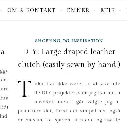
OM & KONTAKT
EMNER
ETIK
SHOPPING OG INSPIRATION
ta
DIY: Large draped leather
clutch (easily sewn by hand!)
ugge
T
ker…
iden har ikke været til at lave alle
are
de DIY-projekter, som jeg har haft i
anta
hovedet, men i går valgte jeg at
lidt
prioritere det, fordi det simpelthen også
ind,
er balsam for sjælen at sidde og nørkle