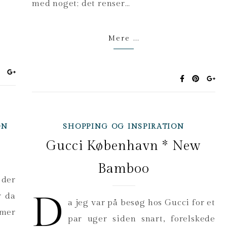
med noget; det renser…
Mere ...
ON
SHOPPING OG INSPIRATION
Gucci København * New
Bamboo
 der
D
r da
a jeg var på besøg hos Gucci for et
rmer
par uger siden snart, forelskede