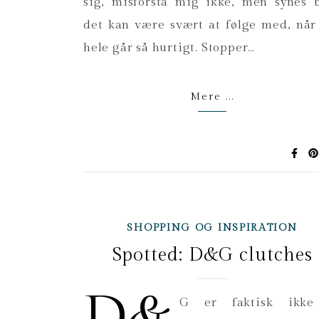
sig, misforstå mig ikke, men synes 
det kan være svært at følge med, når
hele går så hurtigt. Stopper…
Mere ...
SHOPPING OG INSPIRATION
Spotted: D&G clutches
D&
G er faktisk ikke