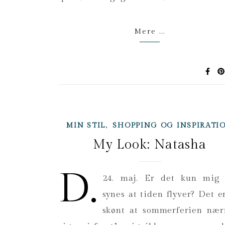
Mere ...
,
MIN STIL
SHOPPING OG INSPIRATI
My Look: Natasha
D.
24. maj. Er det kun mig
synes at tiden flyver? Det e
skønt at sommerferien næ