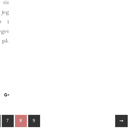
tit
 jeg
r i
eget
 på.
7
8
9