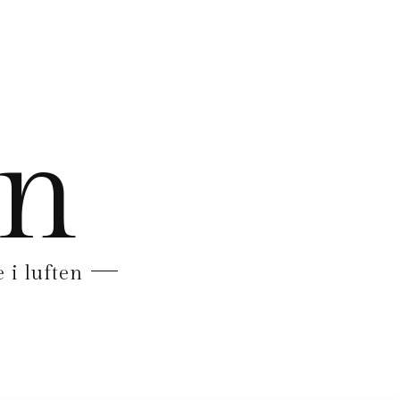
en
 i luften