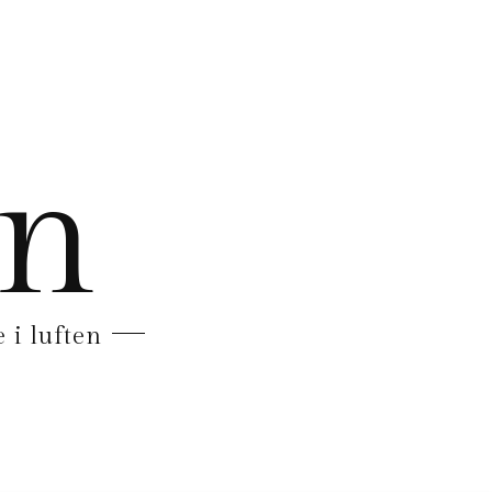
en
 i luften