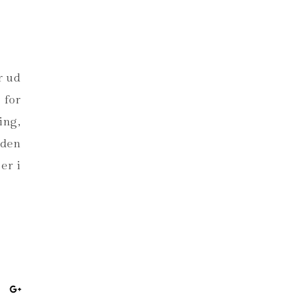
s
r ud
 for
ing,
 den
er i