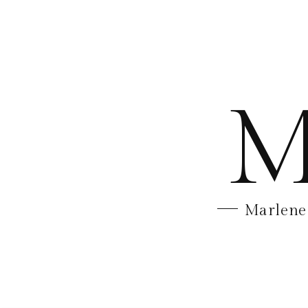
M
Marlene 